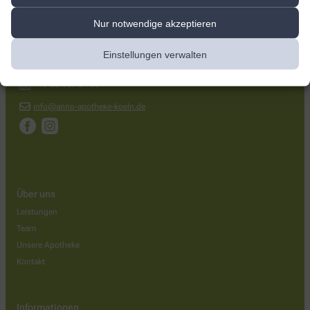
Anno-Apotheke
Nur notwendige akzeptieren
Frankfurter Straße 703
,
51107
Köln
Einstellungen verwalten
+49-221/89 16 42
+49-221/89 34 60
info@anno-apotheke-koeln.de
Über uns
Leistungen
Team
Unsere Apotheke
Kontakt
Informationen