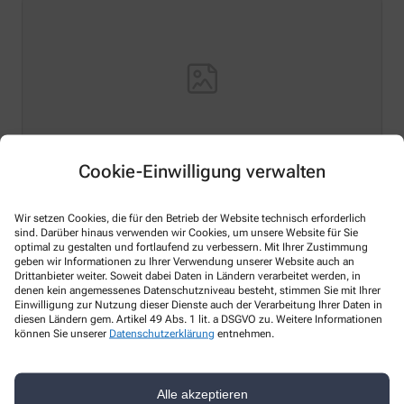
Cookie-Einwilligung verwalten
Hello world!
Wir setzen Cookies, die für den Betrieb der Website technisch erforderlich
sind. Darüber hinaus verwenden wir Cookies, um unsere Website für Sie
Welcome to WordPress on Azure Sites. This is your first
optimal zu gestalten und fortlaufend zu verbessern. Mit Ihrer Zustimmung
post. Edit or delete it, then start writing!
geben wir Informationen zu Ihrer Verwendung unserer Website auch an
Drittanbieter weiter. Soweit dabei Daten in Ländern verarbeitet werden, in
Mehr Lesen
denen kein angemessenes Datenschutzniveau besteht, stimmen Sie mit Ihrer
Einwilligung zur Nutzung dieser Dienste auch der Verarbeitung Ihrer Daten in
diesen Ländern gem. Artikel 49 Abs. 1 lit. a DSGVO zu. Weitere Informationen
können Sie unserer
Datenschutzerklärung
entnehmen.
Kontakt
Alle akzeptieren