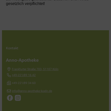
gesetzlich verpflichtet!
Kontakt
Anno-Apotheke
Frankfurter Straße 703
,
51107
Köln
+49-221/89 16 42
+49-221/89 34 60
info@anno-apotheke-koeln.de